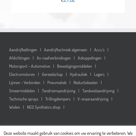
Aandrijfkettingen
Aandrijftechniek algemeen
Accu’s
Afdichtingen
As-naafverbindingen
Askoppelingen
Motorsport – Automotive
Bevestigingsmiddelen
Electromotoren
Gereedschap
Hydrauliek
Lagers
Lijmen – Verbinden
Pneumatiek
Reductiekasten
Smeermiddelen
Tandriemaandrijving
Tandwielaandrijving
Technische sprays
Trillingdempers
V-snaaraandrijving
Wielen
NEO Synthetics shop
Deze website maakt gebruik van cookies om uw ervaring te verbeteren. We