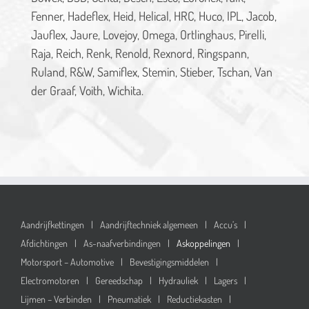
Fenner, Hadeflex, Heid, Helical, HRC, Huco, IPL, Jacob,
Jauflex, Jaure, Lovejoy, Omega, Ortlinghaus, Pirelli,
Raja, Reich, Renk, Renold, Rexnord, Ringspann,
Ruland, R&W, Samiflex, Stemin, Stieber, Tschan, Van
der Graaf, Voith, Wichita.
Aandrijfkettingen
Aandrijftechniek algemeen
Accu’s
Afdichtingen
As-naafverbindingen
Askoppelingen
Motorsport – Automotive
Bevestigingsmiddelen
Electromotoren
Gereedschap
Hydrauliek
Lagers
Lijmen – Verbinden
Pneumatiek
Reductiekasten