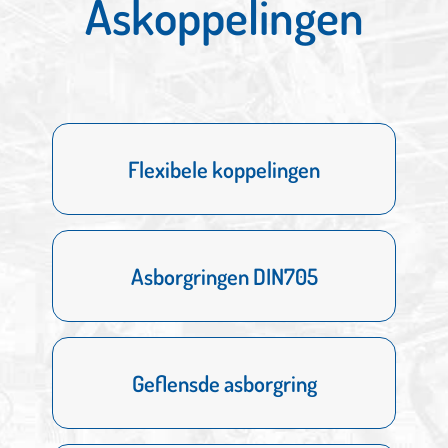
Askoppelingen
Flexibele koppelingen
Flexibele koppelingen
MEER
Asborgringen DIN705
Asborgringen DIN705
MEER
Geflensde asborgring
Geflensde asborgring
MEER