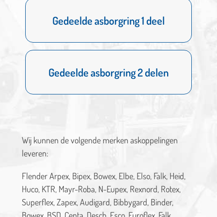
Gedeelde asborgring 1 deel
Gedeelde asborgring 1 deel
MEER
Gedeelde asborgring 2 delen
Gedeelde asborgring 2 delen
MEER
Wij kunnen de volgende merken askoppelingen
leveren:
Flender Arpex, Bipex, Bowex, Elbe, Elso, Falk, Heid,
Huco, KTR, Mayr-Roba, N-Eupex, Rexnord, Rotex,
Superflex, Zapex, Audigard, Bibbygard, Binder,
Bowex, BSD, Centa, Desch, Esco, Euroflex, Falk,