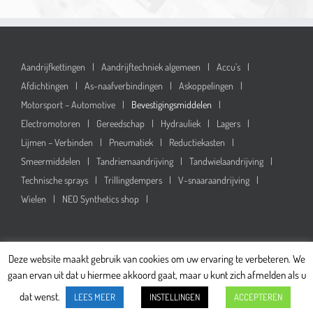
Aandrijfkettingen
Aandrijftechniek algemeen
Accu’s
Afdichtingen
As-naafverbindingen
Askoppelingen
Motorsport – Automotive
Bevestigingsmiddelen
Electromotoren
Gereedschap
Hydrauliek
Lagers
Lijmen – Verbinden
Pneumatiek
Reductiekasten
Smeermiddelen
Tandriemaandrijving
Tandwielaandrijving
Technische sprays
Trillingdempers
V-snaaraandrijving
Wielen
NEO Synthetics shop
Deze website maakt gebruik van cookies om uw ervaring te verbeteren. We
gaan ervan uit dat u hiermee akkoord gaat, maar u kunt zich afmelden als u
Copyright
2026 Scheuter Techniek -
Algemene Voorwaarden
-
Privacy statement
-
dat wenst.
LEES MEER
INSTELLINGEN
ACCEPTEREN
Alle rechten voorbehouden -
Webdesign: Web & Print Varsseveld