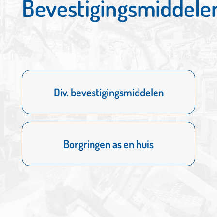
Bevestigingsmiddele
Div. bevestigingsmiddelen
Div. bevestigingsmiddelen
MEER
Borgringen as en huis
Borgringen as en huis
MEER