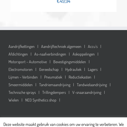
€
49,94
Aandrijfkettingen
Aandrijftechniek algemeen
Accu’s
Afdichtingen
As-naafverbindingen
Askoppelingen
Motorsport – Automotive
Bevestigingsmiddelen
Electromotoren
Gereedschap
Hydrauliek
Lagers
Lijmen – Verbinden
Pneumatiek
Reductiekasten
Smeermiddelen
Tandriemaandrijving
Tandwielaandrijving
Technische sprays
Trillingdempers
V-snaaraandrijving
Wielen
NEO Synthetics shop
Deze website maakt gebruik van cookies om uw ervaring te verbeteren. We