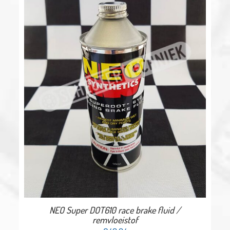
NEO Super DOT610 race brake fluid /
remvloeistof